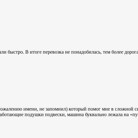
али быстро. В итоге перевозка не понадобилась, тем более дорог
ожалению имени, не запомнил) который помог мне в сложной ситу
аботающие подушки подвески, машина буквально лежала на «пузе»