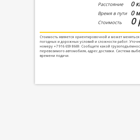
0 к
Расстояние
0 м
Время в пути
0 
Стоимость
Стоимость является ориентировочной и может меняться 
погодных и дорожных условий и сложности работ. Уточня
номеру +7 916 659 8669. Сообщите какой грузоподъёмно
перевозимого автомобиля, адрес доставки. Система выбе
времени подачи.