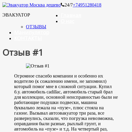
24/7
+74951280418
Главная
ЭВАКУАТОР
О нас
ОТЗЫВЫ
Манипулятор
КОНТАКТЫ
Отзыв #1
Огромное спасибо компании и особенно их
водителю (к сожалению имени, не запомнил)
который помог мне в сложной ситуации. Купил
б.у. автомобиль cadillac, автомобиль старый брал
для коллекции, основной неисправностью были не
работающие подушки подвески, машина
буквально лежала на «пузе», плюс стояла на
газоне. Вызывал автоэвакуатор три раза, все
развернулись, сказали, что погрузка невозможна,
оправдания были разные, рыхлый грунт, и
автомобиль на «пузе» и т.д. На четвертый раз,