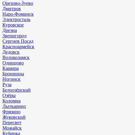
Орехово-Зуево
Дмитров
Наро-Фоминск
Электросталь
Куровское
Дрезна
Звенигород
Сергиев Посад
Красноармейск
Дедовск
Волоколамск
Одинцово
Кашира
Бронницы
Ногинск
Руза
Белоозёрский
Озёры
Коломна
Лыткарино
Фрязино
Жуковский
Пересвет
Можайск
Кубинка