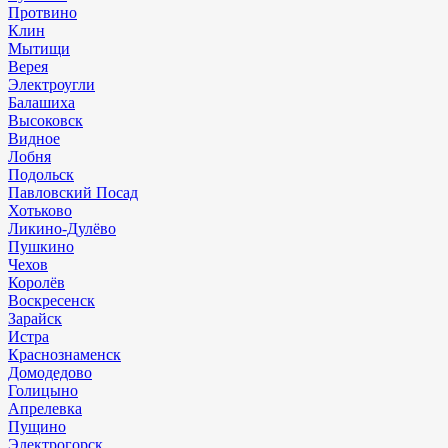
Протвино
Клин
Мытищи
Верея
Электроугли
Балашиха
Высоковск
Видное
Лобня
Подольск
Павловский Посад
Хотьково
Ликино-Дулёво
Пушкино
Чехов
Королёв
Воскресенск
Зарайск
Истра
Краснознаменск
Домодедово
Голицыно
Апрелевка
Пущино
Электрогорск