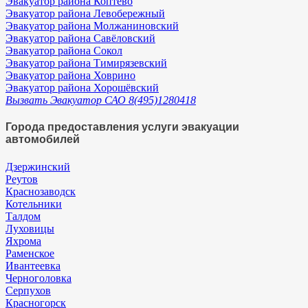
Эвакуатор района Коптево
Эвакуатор района Левобережный
Эвакуатор района Молжаниновский
Эвакуатор района Савёловский
Эвакуатор района Сокол
Эвакуатор района Тимирязевский
Эвакуатор района Ховрино
Эвакуатор района Хорошёвский
Вызвать Эвакуатор САО 8(495)1280418
Города предоставления услуги эвакуации
автомобилей
Дзержинский
Реутов
Краснозаводск
Котельники
Талдом
Луховицы
Яхрома
Раменское
Ивантеевка
Черноголовка
Серпухов
Красногорск