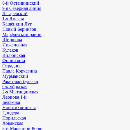
6-й Останкинский
9-я Северная линия
Лазаревский
1-я Ямская
Кашёнкин Луг
Новый Берингов
Марфинский район
Ширшова
Инженерная
Кулаков
Вилюйская
Фонвизина
Отрадное
Павла Корчагина
Мурманский
Ракетный бульвар
Октябрьская
2-я Мытищинская
Леонова 1-й
Белякова
Новотихвинская
Цандера
Норильская
Хованская
8-й Марьиной Рощи