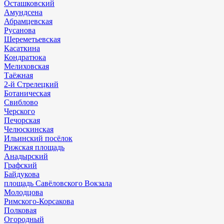
Осташковский
Амундсена
Абрамцевская
Русанова
Шереметьевская
Касаткина
Кондратюка
Мелиховская
Таёжная
2-й Стрелецкий
Ботаническая
Свиблово
Черского
Печорская
Челюскинская
Ильинский посёлок
Рижская площадь
Анадырский
Графский
Байдукова
площадь Савёловского Вокзала
Молодцова
Римского-Корсакова
Полковая
Огородный