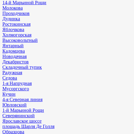
14-й Марьиной Рощи
Молокова
Проходчиков
Дудинка
Ростокинская
Яблочкова
Холмогорская
Высоковольтный
Янтарный
Кадомцева
Новодачная
Декабристов
Складочный тупик
Радужная
Седова
1-я Напрудная
Мусоргского
Кучин
4-я Северная линия
Юрловский
1-й Марьиной Рощи
Северянинский
Ярославское шоссе
площадь Шарля Де Голля
Образцова