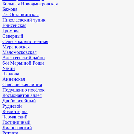
Большая Новодмитровская
Бажова
2-я Останкинская
Николаевский тупик
Енисейская
Громова
Северный
Сельскохозяйственная
Мурановская
Маломосковская
Алексеевский район
6-й Марьиной Рощи
Узкий
Чкалова
Анненская
Савёловская линия
Подушкино посёлок
Космонавтов аллея
Дроболитейный
Рудневой
Коминтерна
Чермянский
Гостиничный
Лианозовский
Ротерта