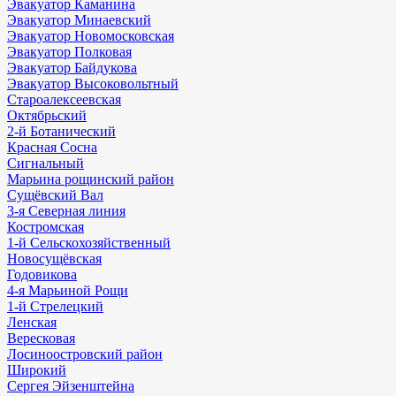
Эвакуатор Каманина
Эвакуатор Минаевский
Эвакуатор Новомосковская
Эвакуатор Полковая
Эвакуатор Байдукова
Эвакуатор Высоковольтный
Староалексеевская
Октябрьский
2-й Ботанический
Красная Сосна
Сигнальный
Марьина рощинский район
Сущёвский Вал
3-я Северная линия
Костромская
1-й Сельскохозяйственный
Новосущёвская
Годовикова
4-я Марьиной Рощи
1-й Стрелецкий
Ленская
Вересковая
Лосиноостровский район
Широкий
Сергея Эйзенштейна