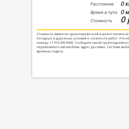
0 к
Расстояние
0 м
Время в пути
0 
Стоимость
Стоимость является ориентировочной и может меняться 
погодных и дорожных условий и сложности работ. Уточня
номеру +7 916 659 8669. Сообщите какой грузоподъёмно
перевозимого автомобиля, адрес доставки. Система выбе
времени подачи.