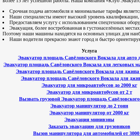
Более 15 лет успешной работы. Наша компания «Клуб Эвакуато
Срочная подача автомобиля и минимальные тарифы является 
Наши специалисты имеют высокий уровень квалификации, ч
Предоставляем услугу с использованием спецтехники обор
Эвакуация, более востребованная в густонаселённых места
Поэтому наши машины находятся на основных улицах для наиб
Наши водители прекрасно знают город и быстро ориентирую
Услуга
Эвакуатор площадь Савёловского Вокзала для авто д
Эвакуатор площадь Савёловского Вокзала для легковых ма
Эвакуатор площадь Савёловского Вокзала для джипа 
Эвакуатор площадь Савёловского Вокзала для джип
Эвакуатор для микроавтобусов до 2000 кг
Эвакуатор для микроавтобусов от 2 т
Вызвать грузовой Эвакуатор площадь Савёловского
Эвакуатор манипулятор до 2 тонн
Эвакуатор манипулятор от 2000 кг
Эвакуация минивэны
Заказать эвакуацию для грузовиков
Вызов манипулятора для автомобилей от 3000