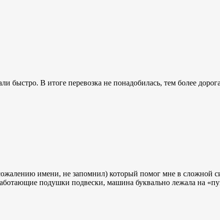
али быстро. В итоге перевозка не понадобилась, тем более дорог
ожалению имени, не запомнил) который помог мне в сложной ситу
аботающие подушки подвески, машина буквально лежала на «пузе»