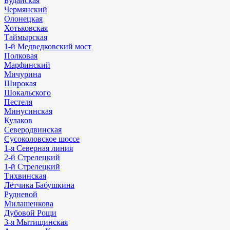
Будайская
Чермянский
Олонецкая
Хотьковская
Таймырская
1-й Медведковский мост
Полковая
Марфинский
Мичурина
Широкая
Шокальского
Пестеля
Минусинская
Кулаков
Северодвинская
Сусоколовское шоссе
1-я Северная линия
2-й Стрелецкий
1-й Стрелецкий
Тихвинская
Лётчика Бабушкина
Рудневой
Милашенкова
Дубовой Рощи
3-я Мытищинская