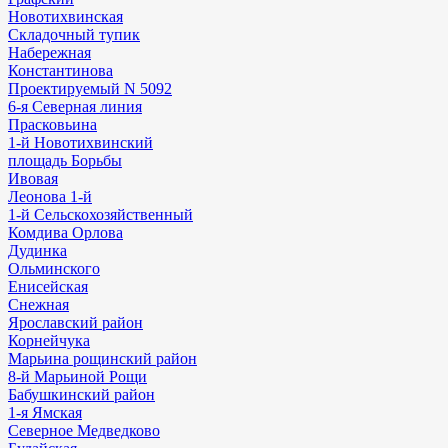
Новотихвинская
Складочный тупик
Набережная
Константинова
Проектируемый N 5092
6-я Северная линия
Прасковьина
1-й Новотихвинский
площадь Борьбы
Ивовая
Леонова 1-й
1-й Сельскохозяйственный
Комдива Орлова
Дудинка
Ольминского
Енисейская
Снежная
Ярославский район
Корнейчука
Марьина рощинский район
8-й Марьиной Рощи
Бабушкинский район
1-я Ямская
Северное Медведково