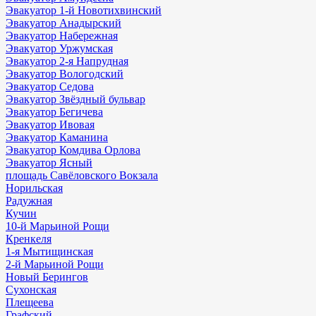
Эвакуатор 1-й Новотихвинский
Эвакуатор Анадырский
Эвакуатор Набережная
Эвакуатор Уржумская
Эвакуатор 2-я Напрудная
Эвакуатор Вологодский
Эвакуатор Седова
Эвакуатор Звёздный бульвар
Эвакуатор Бегичева
Эвакуатор Ивовая
Эвакуатор Каманина
Эвакуатор Комдива Орлова
Эвакуатор Ясный
площадь Савёловского Вокзала
Норильская
Радужная
Кучин
10-й Марьиной Рощи
Кренкеля
1-я Мытищинская
2-й Марьиной Рощи
Новый Берингов
Сухонская
Плещеева
Графский