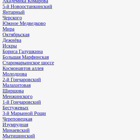
Академика Комарова
5-й Новоостанкинский
Янтарный
Черского
Южное Медведково
Мира
Октябрьская
Дежнёва
Искры
Бориса Галушкина
Большая Марфинская
Старомарьинское шоссе
Космонавтов аллея
Молодцова
2-й Гончаровский
Малахитовая
Ширшова
Менжинского
1-й Гончаровский
Бестужевых
3-й Марьиной Рощи
Череповецкая
Изумрудная
Минаевский
Мытищинский