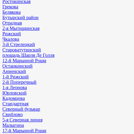
Ростокинская
Грекова
Белякова
Бутырский район
Отрадная
2-я Мытищинская
Рижский
Чкалова
3-й Стрелецкий
Староватутинский
площадь Шарля Де Голля
12-й Марьиной Рощи
Останкинский
Анненский
1-й Рижский
2-й Поперечный
1-я Леонова
Юрловский
Кадомцева
Стандартная
Северный бульвар
Свиблово
5-я Северная линия
Малыгина
17-й Марьиной Рощи