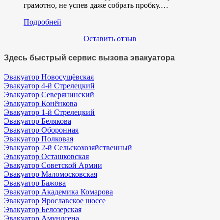
грамотно, не успев даже собрать пробку.…
Подробней
Оставить отзыв
Здесь быстрый сервис вызова эвакуатора
Эвакуатор Новосущёвская
Эвакуатор 4-й Стрелецкий
Эвакуатор Северянинский
Эвакуатор Конёнкова
Эвакуатор 1-й Стрелецкий
Эвакуатор Белякова
Эвакуатор Оборонная
Эвакуатор Полковая
Эвакуатор 2-й Сельскохозяйственный
Эвакуатор Осташковская
Эвакуатор Советской Армии
Эвакуатор Маломосковская
Эвакуатор Бажова
Эвакуатор Академика Комарова
Эвакуатор Ярославское шоссе
Эвакуатор Белозерская
Эвакуатор Амундсена