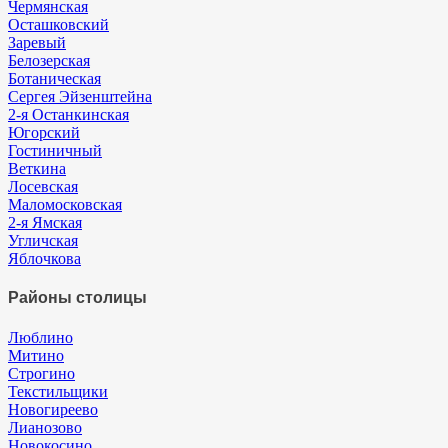
Чермянская
Осташковский
Заревый
Белозерская
Ботаническая
Сергея Эйзенштейна
2-я Останкинская
Югорский
Гостиничный
Веткина
Лосевская
Маломосковская
2-я Ямская
Угличская
Яблочкова
Районы столицы
Люблино
Митино
Строгино
Текстильщики
Новогиреево
Лианозово
Новокосино