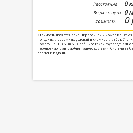
0 к
Расстояние
0 м
Время в пути
0 
Стоимость
Стоимость является ориентировочной и может меняться 
погодных и дорожных условий и сложности работ. Уточня
номеру +7 916 659 8669. Сообщите какой грузоподъёмно
перевозимого автомобиля, адрес доставки. Система выбе
времени подачи.