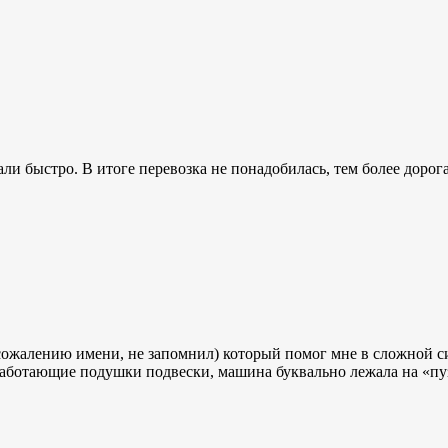
али быстро. В итоге перевозка не понадобилась, тем более дорог
ожалению имени, не запомнил) который помог мне в сложной ситу
аботающие подушки подвески, машина буквально лежала на «пузе»