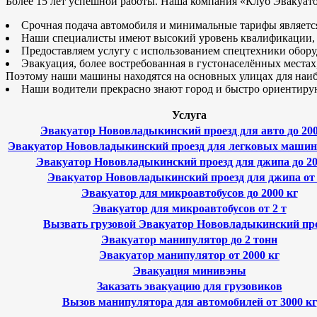
Более 15 лет успешной работы. Наша компания «Клуб Эвакуато
Срочная подача автомобиля и минимальные тарифы является 
Наши специалисты имеют высокий уровень квалификации, ч
Предоставляем услугу с использованием спецтехники обор
Эвакуация, более востребованная в густонаселённых места
Поэтому наши машины находятся на основных улицах для наиб
Наши водители прекрасно знают город и быстро ориентирую
Услуга
Эвакуатор Нововладыкинский проезд для авто до 200
Эвакуатор Нововладыкинский проезд для легковых машин 
Эвакуатор Нововладыкинский проезд для джипа до 20
Эвакуатор Нововладыкинский проезд для джипа от 
Эвакуатор для микроавтобусов до 2000 кг
Эвакуатор для микроавтобусов от 2 т
Вызвать грузовой Эвакуатор Нововладыкинский пр
Эвакуатор манипулятор до 2 тонн
Эвакуатор манипулятор от 2000 кг
Эвакуация минивэны
Заказать эвакуацию для грузовиков
Вызов манипулятора для автомобилей от 3000 кг